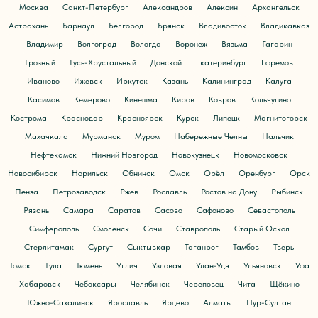
Москва
Санкт-Петербург
Александров
Алексин
Архангельск
Астрахань
Барнаул
Белгород
Брянск
Владивосток
Владикавказ
Владимир
Волгоград
Вологда
Воронеж
Вязьма
Гагарин
Грозный
Гусь-Хрустальный
Донской
Екатеринбург
Ефремов
Иваново
Ижевск
Иркутск
Казань
Калининград
Калуга
Касимов
Кемерово
Кинешма
Киров
Ковров
Кольчугино
Кострома
Краснодар
Красноярск
Курск
Липецк
Магнитогорск
Махачкала
Мурманск
Муром
Набережные Челны
Нальчик
Нефтекамск
Нижний Новгород
Новокузнецк
Новомосковск
Новосибирск
Норильск
Обнинск
Омск
Орёл
Оренбург
Орск
Пенза
Петрозаводск
Ржев
Рославль
Ростов на Дону
Рыбинск
Рязань
Самара
Саратов
Сасово
Сафоново
Севастополь
Симферополь
Смоленск
Сочи
Ставрополь
Старый Оскол
Стерлитамак
Сургут
Сыктывкар
Таганрог
Тамбов
Тверь
Томск
Тула
Тюмень
Углич
Узловая
Улан-Удэ
Ульяновск
Уфа
Хабаровск
Чебоксары
Челябинск
Череповец
Чита
Щёкино
Южно-Сахалинск
Ярославль
Ярцево
Алматы
Нур-Султан