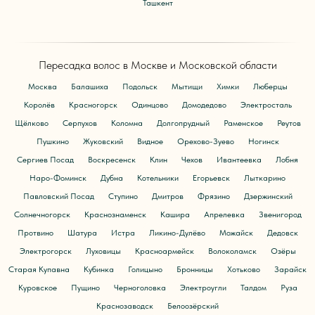
Ташкент
Пересадка волос в Москве и Московской области
Москва
Балашиха
Подольск
Мытищи
Химки
Люберцы
Королёв
Красногорск
Одинцово
Домодедово
Электросталь
Щёлково
Серпухов
Коломна
Долгопрудный
Раменское
Реутов
Пушкино
Жуковский
Видное
Орехово-Зуево
Ногинск
Сергиев Посад
Воскресенск
Клин
Чехов
Ивантеевка
Лобня
Наро-Фоминск
Дубна
Котельники
Егорьевск
Лыткарино
Павловский Посад
Ступино
Дмитров
Фрязино
Дзержинский
Солнечногорск
Краснознаменск
Кашира
Апрелевка
Звенигород
Протвино
Шатура
Истра
Ликино-Дулёво
Можайск
Дедовск
Электрогорск
Луховицы
Красноармейск
Волоколамск
Озёры
Старая Купавна
Кубинка
Голицыно
Бронницы
Хотьково
Зарайск
Куровское
Пущино
Черноголовка
Электроугли
Талдом
Руза
Краснозаводск
Белоозёрский