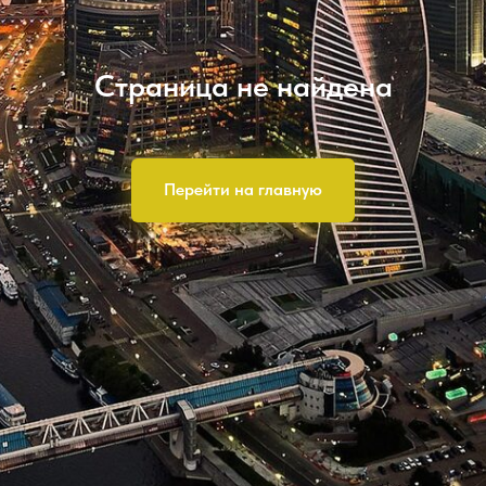
Страница не найдена
Перейти на главную
Галерея
О клинике
Отзывы
Процесс
Подготовка
Контакты
Обучение