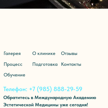
Телефон: +7 (985) 888-29-59
Обратитесь в Международную Академию
Эстетической Медицины уже сегодня!
Здоровые, густые и красивые волосы — это не
мечта. Это реальность, которая ждёт вас.
ООО «Международная Академия
Эстетической Медицины»
Лицензия №Л041-01137-77/01632746
Пересадка волос на голову
Пересадка бороды и усов
Пересадка бровей
Женская пересадка волос