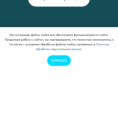
Мы используем файлы cookie для обеспечения функциональности сайта.
Продолжая работу с сайтом, вы подтверждаете, что полностью ознакомились и
согласны с условиями обработки файлов cookie, изложенных в
Политике
обработки персональных данных
.
Остались вопросы?
Мы на
ХОРОШО
связи!
Свяжитесь с нами — расскажем подробнее о
курсе, поможем выбрать подходящую программу
и ответим на все ваши вопросы.
+7 (985) 888-29-59