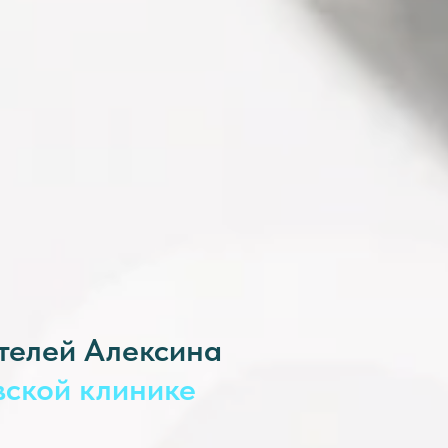
телей Алексина
овской клинике