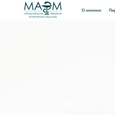
О клинике
Пе