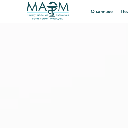
О клинике
Пе