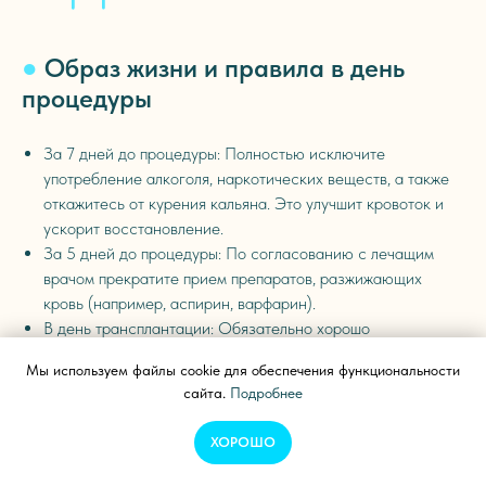
●
Образ жизни и правила в день
процедуры
За 7 дней до процедуры: Полностью исключите
употребление алкоголя, наркотических веществ, а также
откажитесь от курения кальяна. Это улучшит кровоток и
ускорит восстановление.
За 5 дней до процедуры: По согласованию с лечащим
врачом прекратите прием препаратов, разжижающих
кровь (например, аспирин, варфарин).
В день трансплантации: Обязательно хорошо
позавтракайте перед визитом в клинику. Это поможет
Мы используем файлы cookie для обеспечения функциональности
легче перенести процедуру.
сайта.
Подробнее
Одежда: Наденьте удобную одежду, которую легко снять,
не задевая голову: рубашку на пуговицах или молнии,
ХОРОШО
свободную футболку, сменные брюки или шорты.