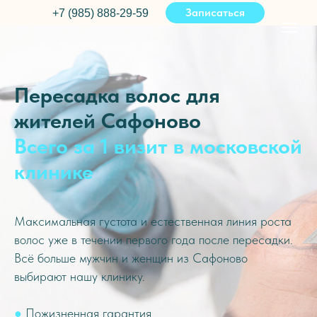
Записаться
+7 (985) 888-29-59
Пересадка волос для
жителей Сафоново
Всего за 1 визит в московской
клинике
Максимальная густота и естественная линия роста
волос уже в течении первого года после пересадки.
Всё больше мужчин и женщин из Сафоново
выбирают нашу клинику.
●
Пожизненная гарантия