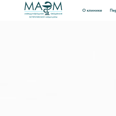
О клинике
Пе