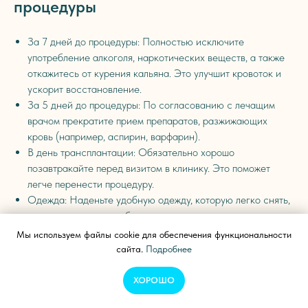
процедуры
За 7 дней до процедуры: Полностью исключите
употребление алкоголя, наркотических веществ, а также
откажитесь от курения кальяна. Это улучшит кровоток и
ускорит восстановление.
За 5 дней до процедуры: По согласованию с лечащим
врачом прекратите прием препаратов, разжижающих
кровь (например, аспирин, варфарин).
В день трансплантации: Обязательно хорошо
позавтракайте перед визитом в клинику. Это поможет
легче перенести процедуру.
Одежда: Наденьте удобную одежду, которую легко снять,
не задевая голову: рубашку на пуговицах или молнии,
свободную футболку, сменные брюки или шорты.
Мы используем файлы cookie для обеспечения функциональности
сайта.
Подробнее
ХОРОШО