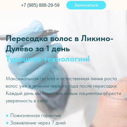
Записаться
+7 (985) 888-29-59
Пересадка волос в Ликино-
Дулёво за 1 день
Турецкие технологии!
Максимальная густота и естественная линия роста
волос уже в течении первого года после пересадки.
Каждый день мы помогаем новым пациентам обрести
уверенность в себе.
●
Пожизненная гарантия
●
Заживление через 7 дней