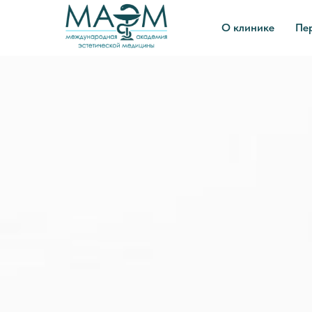
О клинике
Пе